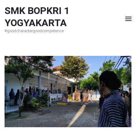
Lompat
SMK BOPKRI 1
ke
YOGYAKARTA
konten
#goodcharactergoodcompetence
(Tekan
Enter)