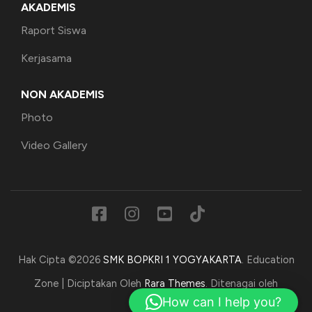
AKADEMIS
Raport Siswa
Kerjasama
NON AKADEMIS
Photo
Video Gallery
Hak Cipta ©2026
SMK BOPKRI 1 YOGYAKARTA
.
Education
Zone | Diciptakan Oleh
Rara Themes
. Ditenagai oleh
How can I help you?
WordPress
.