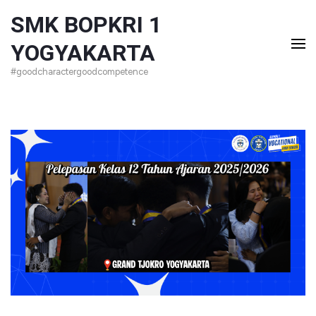
Lompat
SMK BOPKRI 1
ke
YOGYAKARTA
konten
#goodcharactergoodcompetence
(Tekan
Enter)