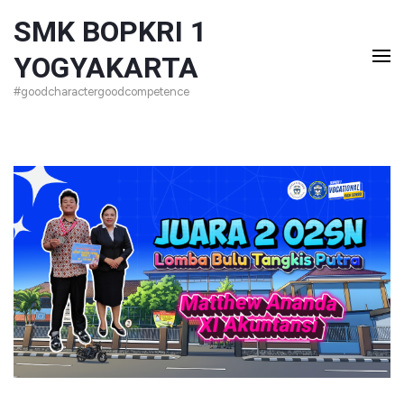
Lompat
SMK BOPKRI 1
ke
YOGYAKARTA
konten
#goodcharactergoodcompetence
(Tekan
Enter)