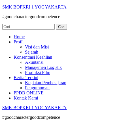
Lompat
SMK BOPKRI 1 YOGYAKARTA
ke
#goodcharactergoodcompetence
konten
(Tekan
Cari
Enter)
untuk:
Home
Profil
Visi dan Misi
Sejarah
Konsentrasi Keahlian
Akuntansi
Manajemen Logistik
Produksi Film
Berita Terkini
Kegiatan Pembelajaran
Pengumuman
PPDB ONLINE
Kontak Kami
SMK BOPKRI 1 YOGYAKARTA
#goodcharactergoodcompetence