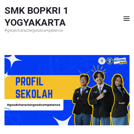
Lompat
SMK BOPKRI 1
ke
YOGYAKARTA
konten
#goodcharactergoodcompetence
(Tekan
Enter)