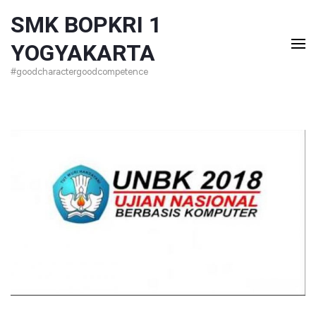
Lompat
SMK BOPKRI 1
ke
YOGYAKARTA
konten
#goodcharactergoodcompetence
(Tekan
Enter)