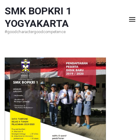
Lompat
SMK BOPKRI 1
ke
YOGYAKARTA
konten
#goodcharactergoodcompetence
(Tekan
Enter)