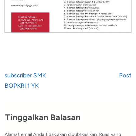
Navigasi
subscriber SMK
Post
pos
BOPKRI 1 YK
Tinggalkan Balasan
Alamat email Anda tidak akan dipublikasikan.
Ruas yang