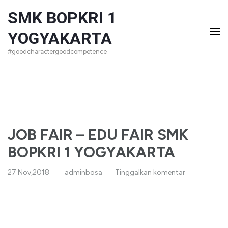
Lompat
SMK BOPKRI 1
ke
YOGYAKARTA
konten
#goodcharactergoodcompetence
(Tekan
Enter)
JOB FAIR – EDU FAIR SMK
BOPKRI 1 YOGYAKARTA
27 Nov,2018
adminbosa
Tinggalkan komentar